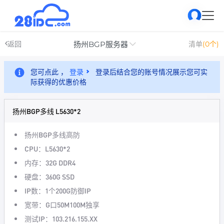
扬州BGP服务器
返回
清单
(0个)
您可点此 ，
登录
登录后结合您的账号情况展示您可实
际获得的优惠价格
扬州BGP多线 L5630*2
扬州BGP多线高防
CPU：L5630*2
内存：32G DDR4
硬盘：360G SSD
IP数：1个200G防御IP
宽带：G口50M100M独享
测试IP：103.216.155.XX