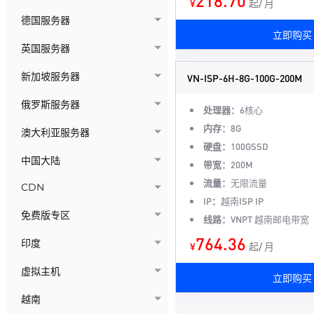
218.70
¥
起/ 月
德国服务器
立即购买
英国服务器
新加坡服务器
VN-ISP-6H-8G-100G-200M
俄罗斯服务器
处理器：
6核心
内存：
8G
澳大利亚服务器
硬盘：
100GSSD
中国大陆
带宽：
200M
流量：
无限流量
CDN
IP：
越南ISP IP
免费版专区
线路：
VNPT 越南邮电带宽
764.36
印度
¥
起/ 月
虚拟主机
立即购买
越南