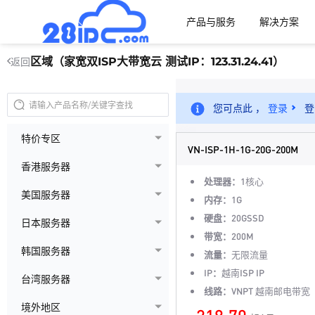
产品与服务
解决方案
区域（家宽双ISP大带宽云 测试IP：123.31.24.41）
返回
您可点此 ，
登录
登
特价专区
VN-ISP-1H-1G-20G-200M
香港服务器
处理器：
1核心
美国服务器
内存：
1G
硬盘：
20GSSD
日本服务器
带宽：
200M
韩国服务器
流量：
无限流量
IP：
越南ISP IP
台湾服务器
线路：
VNPT 越南邮电带宽
境外地区