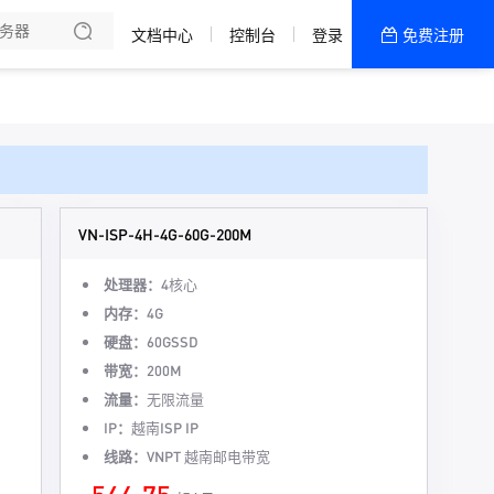
文档中心
控制台
登录
免费注册
全部产品
新闻资讯
帮助文档
热销推荐
VN-ISP-4H-4G-60G-200M
处理器：
4核心
内存：
4G
硬盘：
60GSSD
带宽：
200M
流量：
无限流量
IP：
越南ISP IP
线路：
VNPT 越南邮电带宽