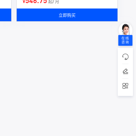
546.75
¥
起/ 月
立即购买
在线
咨询