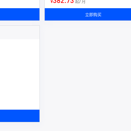
382.73
¥
起/ 月
立即购买